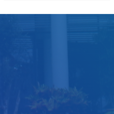
Title
Author(s)
Subject(s)
ISBN/ISSN
Collection Type
Location